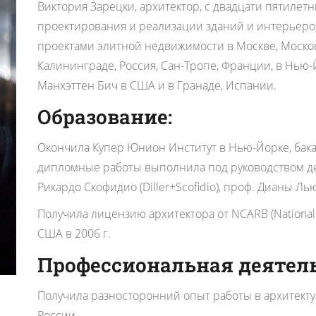
Виктория Зарецки, архитектор, с двадцати пятил
проектирования и реализации зданий и интерьеров
проектами элитной недвижимости в Москве, Москов
Калининграде, Россия, Сан-Тропе, Франции, в Нью-
Манхэттен Бич в США и в Гранаде, Испании.
Образование:
Окончила Купер Юнион Институт в Нью-Йорке, бака
дипломные работы выполнила под руководством дека
Рикардо Скофидио (Diller+Scofidio), проф. Дианы Ль
Получила лицензию архитектора от NCARB (National Cou
США в 2006 г.
Профессиональная деятель
Получила разносторонний опыт работы в архитект
России.