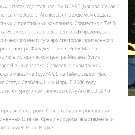
х Штатах, где стал членом NCARB (National Council
American Institute of Architects). Прежде чем создать
упных и престижных компаниях. Совместно с TVs &
кты: Всемирного конгресс-центра Джорджии, за
риканского института архитекторов; зрительного
ренц-центра Филадельфии. С Peter Marino
енцию в историческом центре Милана, бутик
 Channel в Нью-Йорке. Совместно с компанией
ского магазина Toys'YA US на Таймс-сквер, Нью-
ке Статуи Свободы, Нью-Йорк. В 2000 году
рхитектурную компанию Zaretsky Architect LLP в
ктировал и построил более тридцати роскошных
иненных Штатов. Среди них дома, апартаменты и
Trump Tower, Нью- Йорке.