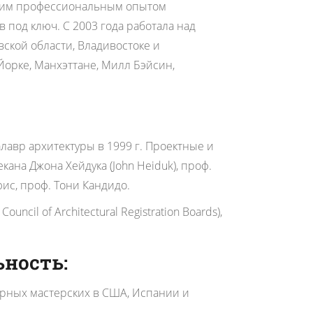
етним профессиональным опытом
 под ключ. С 2003 года работала над
ской области, Владивостоке и
Йорке, Манхэттане, Милл Бэйсин,
лавр архитектуры в 1999 г. Проектные и
на Джона Хейдука (John Heiduk), проф.
юис, проф. Тони Кандидо.
ncil of Architectural Registration Boards),
ность:
урных мастерских в США, Испании и