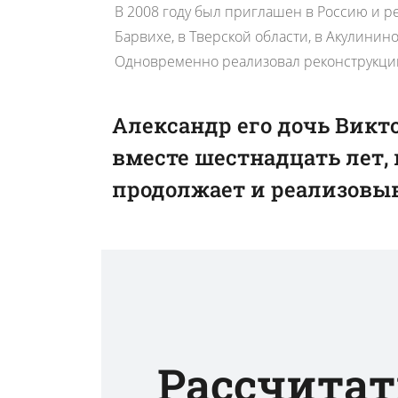
В 2008 году был приглашен в Россию и ре
Барвихе, в Тверской области, в Акулинино
Одновременно реализовал реконструкцию
Александр его дочь Викт
вместе шестнадцать лет, 
продолжает и реализовыв
Рассчитат