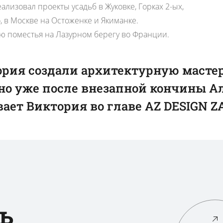
ализовал проекты усадьб в Жуковке, Горках 2-ых,
, в Москве на Остоженке и Якиманке.
 поместья на Лазурном берегу во Франции.
ория создали архитектурную масте
но уже после внезапной кончины Ал
ает Виктория во главе AZ DESIGN 
ь