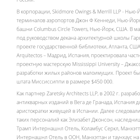
В корпорации, Skidmore Owings & Merrill LLP - Нью-
терминалов аэропортов Джон Ф Кеннеди, Нью-Йорк
башни Columbus Circle Towers, Нью-Йорк, США. В мас
под руководством декана архитектурной школы Гар
проекте государственной библиотеки, Атланта, США.
Arquitectos – Мадрид, Испания, проектировала час
проектную мастерскую Mississippi University – Джак
разработки жилых районов малоимущих. Проект бы
штата Миссиссиппи в размере $450 000.
Как партнер Zaretsky Architects LLP, в 2002 г. разр
антикварных изданий в Вега де Гранада, Испания 
аристократки живущей в Испании. Далее следовал
таких персоналий как Элизабет Джонсон, наследни
Трамп Интернашнл Отель, Коламбус Серкл, Манхэтт
Интернашнл Отель в ООН, Манхэттан и таунхаус на 