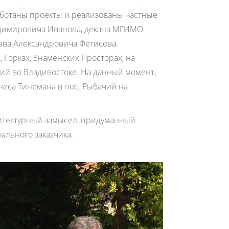
аботаны проекты и реализованы частные
адимировича Иванова, декана МГИМО
лава Александровича Фетисова.
 Горках, Знаменских Просторах, на
кий во Владивостоке. На данный момент,
неса Тинемана в пос. Рыбачий на
итектурный замысел, придуманный
ального заказчика.