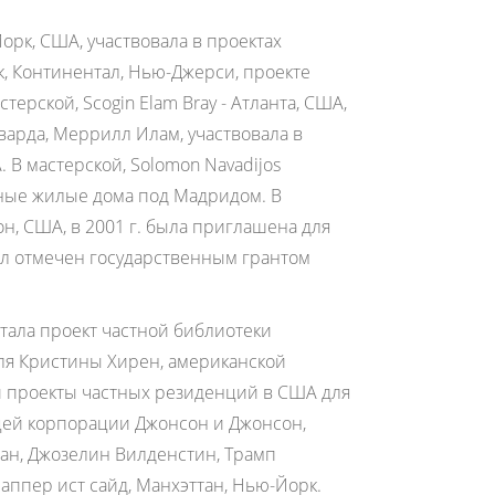
Йорк, США, участвовала в проектах
, Континентал, Нью-Джерси, проекте
терской, Scogin Elam Bray - Атланта, США,
варда, Меррилл Илам, участвовала в
 В мастерской, Solomon Navadijos
тные жилые дома под Мадридом. В
сон, США, в 2001 г. была приглашена для
л отмечен государственным грантом
аботала проект частной библиотеки
для Кристины Хирен, американской
и проекты частных резиденций в США для
цей корпорации Джонсон и Джонсон,
ан, Джозелин Вилденстин, Трамп
аппер ист сайд, Манхэттан, Нью-Йорк.