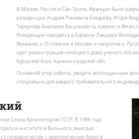
В Москве, Россия и Сан-Тропе, Франции были разр
резиденции Андрея Рэмовича Бокарева, Игоря Вл
Торкунова Анатолия Васильевича, хоккеиста Вячес
Резиденции находятся в Барвихе Лакшери Вилладж,
Якиманке и Остоженке в Москве и напротив о. Русс
идет реконструкция немецкого дома ученого Иоган
Куршской Косе, Калининградской обл.
Основной упор работы, увидеть воплощенным арх
специально для каждого требовательного индивиду
цкий
ном Союза Архитекторов СССР. В 1988 году
отдела в институте в Вильнюсе, выиграл
 к сотрудничеству с архитектурным бюро в